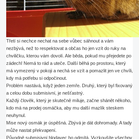
Třetí si nechce nechat na sebe vůbec sáhnout a vám
nezbývá, než to respektovat a občas ho jen vzít do ruky na
chviličku, kterou vám dovolí. Ale běda, pokud mu přejedete po
zádech! Nemá to rád a uteče. Další běhá po prostoru, který
má vymezený v pokoji a nechá se vzít a pomazlit jen ve chvíli,
kdy má potřebu si odpočinout.
Problém nastává, když jeden zemře. Druhý, který byl fixovaný
a celou dobu submisivní, je nešťastný.
Každý člověk, který je skutečně miluje, začne shánět někoho,
kdo má na prodej osmáčka, aby mu další mazlík steskem
neuhynul.
Mise nový osmák je úspěšná. Zbývá je dát dohromady. A tady
může nastat překvapení.
Původně submisivní hlodavec ho odmítá. Vyzkoušíte všechny