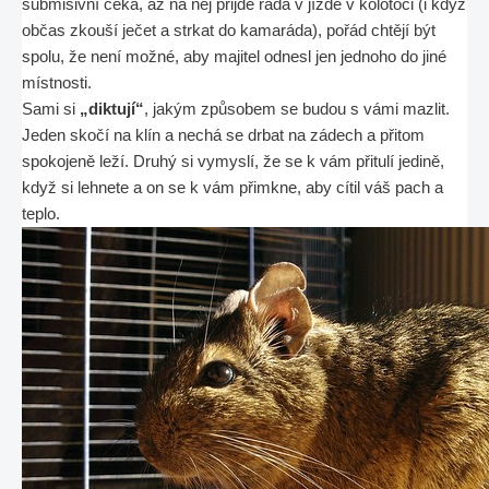
submisivní čeká, až na něj přijde řada v jízdě v kolotoči (i když
občas zkouší ječet a strkat do kamaráda), pořád chtějí být
spolu, že není možné, aby majitel odnesl jen jednoho do jiné
místnosti.
Sami si
„diktují“
, jakým způsobem se budou s vámi mazlit.
Jeden skočí na klín a nechá se drbat na zádech a přitom
spokojeně leží. Druhý si vymyslí, že se k vám přitulí jedině,
když si lehnete a on se k vám přimkne, aby cítil váš pach a
teplo.