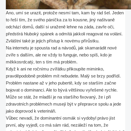
Ano, umí se urazit, protože nesmí tam, kam by rád šel. Jeden
to řeší tím, že svého páníčka za to kousne, jiný naštvaně
odchází domů, další si uraženě lehne na záda, zavře oči,
předstírá hluboký spánek a odmítá jakkoli reagovat na volání.
Zvláštní také je jejich přístup k novému přírůstku.
Na internetu je spousta rad a návodů, jak skamarádit nové
zvíře s dalším, ale ne vždy to funguje, nebo spíš, kdo je
měkkosrdcatý, ten s tím má problém.
Když k ani ne ročnímu zvířátku přikoupíte miminko,
pravděpodobně problém mít nebudete. Malý se brzy podřídí.
Problém nastane až v jeho pubertě, kdy se starším začne
bojovat o dominanci. Ale to bývá většinou vyřešené rychle.
Může se stát, že mladší je na staršího fixovaný, že i při
zdravotních problémech musejí být v přepravce spolu a jede
jako doprovod k veterináři.
Vůbec nevadí, že dominantní osmák si vydobyl právo jíst
první, aby vyjedl, co má sám rád, nezáleží na tom, že