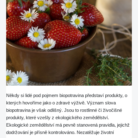
Někdy si lidé pod pojmem biopotravina představí produkty, o
kterých hovoříme jako o zdravé výživě. Význam slova
biopotravina je však odlišný. Jsou to rostlinné či živočišné
produkty, které vzešly z ekologického zemědělství.
Ekologické zemědělství má pevně stanovená pravidla, jejichž
dodržování je přísně kontrolováno. Nezatěžuje životní