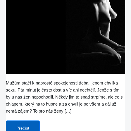
Mužům stačí k naprosté spokojenosti třeba i jenom chvilka
sexu. Pár minut je často dost a víc ani nechtějí. Jenže s tím
by u nás žen nepochodili. Někdy jim to snad strpíme, ale co s
chlapem, který na to hupne a za chvíli je po všem a dál už
nemá zájem? To pro nás ženy […]
Přečíst