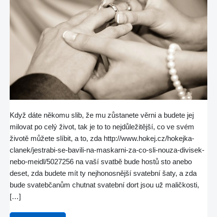
Když dáte někomu slib, že mu zůstanete věrni a budete jej
milovat po celý život, tak je to to nejdůležitější, co ve svém
životě můžete slíbit, a to, zda http://www.hokej.cz/hokejka-
clanek/jestrabi-se-bavili-na-maskarni-za-co-sli-nouza-divisek-
nebo-meidl/5027256 na vaší svatbě bude hostů sto anebo
deset, zda budete mít ty nejhonosnější svatební šaty, a zda
bude svatebčanům chutnat svatební dort jsou už maličkosti,
[…]