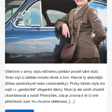
Oblečení v army stylu něžnému pohlaví prostě také sluší.
Tento styl si oblíbilo mnoho dívek a žen. Hlavně ty aktivnější
(třeba sportovkyně nebo cestovatelky). Prvky tohoto stylu lze
najít i v „garderóbě“ elegantní dámy. Musí je ale umět vhodně
zkombinovat a nosit! Přemýšlet, zda je zrovna k té či oné
příležitosti, kam ho chceme obléknout, […]