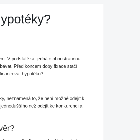
hypotéky?
em. V podstatě se jedná o oboustrannou
bávat. Před koncem doby fixace stačí
efinancovat hypotéku?
ky, neznamená to, že není možné odejít k
c jednoduššího než odejít ke konkurenci a
úvěr?