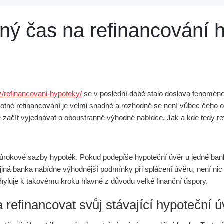
vný čas na refinancování 
z/refinancovani-hypoteky/
se v poslední době stalo doslova fenomén
tné refinancování je velmi snadné a rozhodně se není vůbec čeho o
ě začít vyjednávat o oboustranně výhodné nabídce. Jak a kde tedy r
 úrokové sazby hypoték. Pokud podepíše hypoteční úvěr u jedné ban
m jiná banka nabídne výhodnější podmínky při splácení úvěru, není ni
chyluje k takovému kroku hlavně z důvodu velké finanční úspory.
 refinancovat svůj stávající hypoteční 