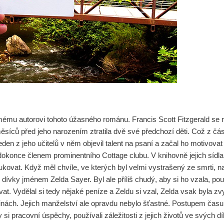
mému autorovi tohoto úžasného románu. Francis Scott Fitzgerald se 
ěsíců před jeho narozením ztratila dvě své předchozí děti. Což z část
jeden z jeho učitelů v něm objevil talent na psaní a začal ho motivovat
 dokonce členem prominentního Cottage clubu. V knihovně jejich sídla 
arukovat. Když měl chvíle, ve kterých byl velmi vystrašený ze smrti,
o dívky jménem Zelda Sayer. Byl ale příliš chudý, aby si ho vzala, pou
t. Vydělal si tedy nějaké peníze a Zeldu si vzal, Zelda vsak byla zv
vinách. Jejich manželství ale opravdu nebylo šťastné. Postupem času 
ly si pracovní úspěchy, používali záležitosti z jejich životů ve svých