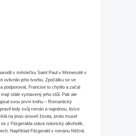
narodil v městečku Saint Paul v Minnesotě v
i ovlivnilo jeho tvorbu. Zpočátku se ve
 a podporovat. Francise to chytilo a začal
mají stále vystavený jeho stůl. Pak ale
 napsal svou první knihu – Romantický
pravil tedy svůj román a najednou, tisíce
yklá na jinou úroveň života, proto musel
se z Fitzgeralda stává notorický alkoholik,
 dílech. Například Fitzgerald v románu Něžná