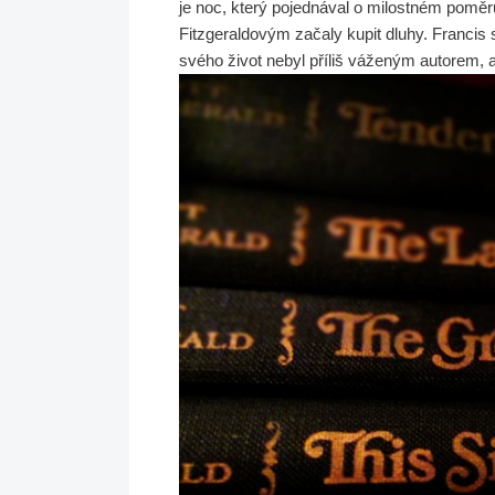
je noc, který pojednával o milostném pomě
Fitzgeraldovým začaly kupit dluhy. Francis 
svého život nebyl příliš váženým autorem, a