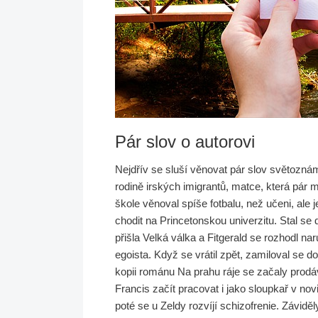
Pár slov o autorovi
Nejdřív se sluší věnovat pár slov světozná
rodině irských imigrantů, matce, která pár m
škole věnoval spíše fotbalu, než učeni, ale 
chodit na Princetonskou univerzitu. Stal se
přišla Velká válka a Fitgerald se rozhodl n
egoista. Když se vrátil zpět, zamiloval se d
kopii románu Na prahu ráje se začaly prodáva
Francis začít pracovat i jako sloupkař v no
poté se u Zeldy rozvíjí schizofrenie. Závidě