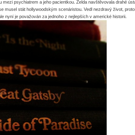
ru mezi psychiatrem a jeho pacientkou. Zelda navštěvovala drahé ús
se musel stát hollywoodským scenáristou. Vedl nezdravý život, proto h
le nyní je považován za jednoho z nejlepších v americké historii.