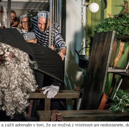
a zažít adrenalin v tom, že se možná z místnosti ani nedostanete, dopo