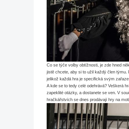
Co se týče volby obtížnosti, je zde hned něko
jistě chcete, aby si to užil každý člen týmu.
jelikož každá hra je specifická svým zařaz
A kde se to tedy celé odehrává? Veškerá hr
zapeklité otázky, a dostanete se ven. V so
hračkářstvích se dnes prodávají hry na mot