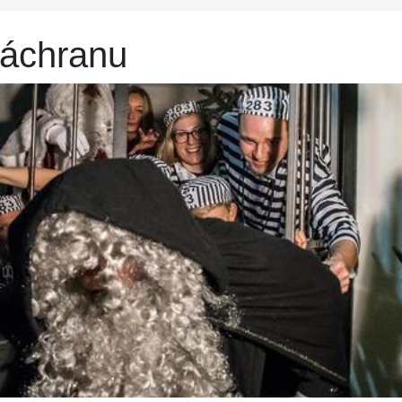
áchranu