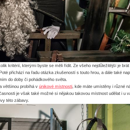
lik kritérií, kterými byste se měli řídit. Ze všeho nejdůležitější je br
 Poté přichází na řadu otázka zkušeností s touto hrou, a dále také nap
ením do doby či pohádkového světa.
a většinou probíhá v
únikové místnosti
, kde máte umístěny i různé n
učasnosti je však také možné si nějakou takovou místnost udělat i u
ivy této zábavy.