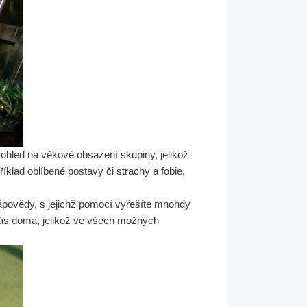
át ohled na věkové obsazení skupiny, jelikož
říklad oblíbené postavy či strachy a fobie,
ápovědy, s jejichž pomocí vyřešíte mnohdy
 vás doma, jelikož ve všech možných