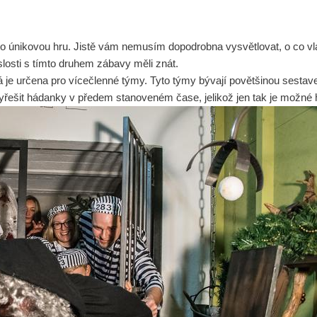
to únikovou hru. Jistě vám nemusím dopodrobna vysvětlovat, o co vlas
losti s tímto druhem zábavy měli znát.
á je určena pro vícečlenné týmy. Tyto týmy bývají povětšinou sestave
vyřešit hádanky v předem stanoveném čase, jelikož jen tak je možné 